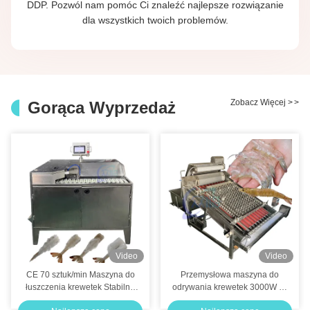
DDP. Pozwól nam pomóc Ci znaleźć najlepsze rozwiązanie
dla wszystkich twoich problemów.
Zobacz Więcej
>
>
Gorąca Wyprzedaż
Video
Video
CE 70 sztuk/min Maszyna do
Przemysłowa maszyna do
łuszczenia krewetek Stabilna
odrywania krewetek 3000W ze
stal nierdzewna 304
stali nierdzewnej 304