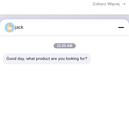
pomagając producentom osi...
Zobacz Więcej
jack
Szybki kontakt
11:25 AM
Adres
Good day, what product are you looking for?
Pokój 327, budynek 25, King Plaza, Foping Four Road nr.1,
ulica Guicheng, dzielnica Nanhai, Foshan, prowincja
Guangdong, Chiny
Tel
+86--18823255551
Wiadomość elektroniczna
jack@zolimmachinery.com