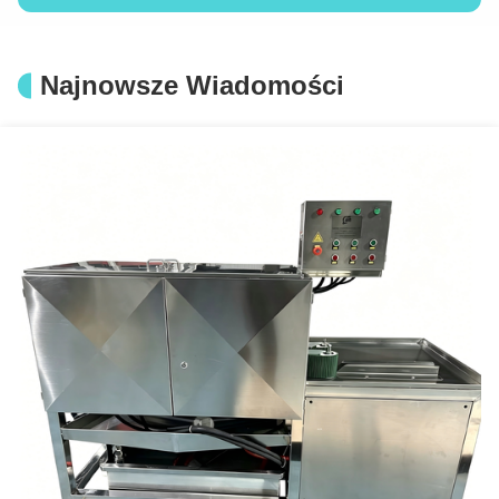
Maszyna do przetwarzania mrożonej ryby 380V 50Hz ze stali nierdzewnej 304
Stabilna mała fabryka do przetwarzania ryb o częstotliwości 50 Hz, przemysłowe urządzenia do przetwarzania krewetek
Najnowsze Wiadomości
1.5KW Praktyczna maszyna do łuszczenia krewetek W pełni automatyczna Trwała
Przemysłowa maszyna do odcięcia głowy krewetek SUS316 Trwała do cięcia głowy
Maszyna do przetwarzania ryb ze stali nierdzewnej przeciw korozji 380V 50Hz
Automatyczna myjnia ryb odporna na zużycie wielofunkcyjna
Wytrzymała maszyna do obróbki skóry ryb o mocy 0,68 kW antykorozyjna 249 kg
Automatyczna maszyna do łuszczenia ryb wielofunkcyjna stabilna 320KG
Przemysłowa maszyna do klasyfikowania ryb SUS304, Maszyna do sortowania owoców morza Multiscene
380V trwała maszyna do cięcia ryb i mięsa, wielofunkcyjna maszyna do fillu ryb
Stabilna plastikowa pralka do koszyków odporna na zużycie dla przemysłu
Maszyna do łuszczenia krewetek o masie 250-300 kg/h Automatyczna obsługa ręczna
Maszyna do gotowania krewetek z owoców morza o napięciu 380 V 50 Hz wielofunkcyjna 1000 kg