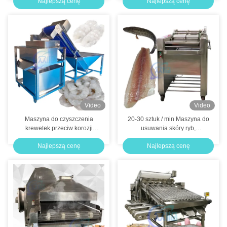
Najlepszą cenę
Najlepszą cenę
Video
Video
Maszyna do czyszczenia
20-30 sztuk / min Maszyna do
krewetek przeciw korozji
usuwania skóry ryb,
Praktyczna
wielofunkcyjna maszyna do
Najlepszą cenę
Najlepszą cenę
1300x1200x1500mm
łososia