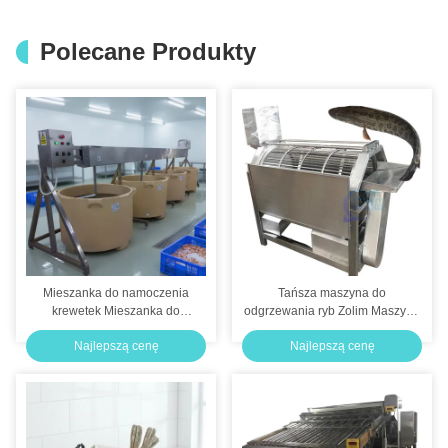
Polecane Produkty
Mieszanka do namoczenia
Tańsza maszyna do
krewetek Mieszanka do
odgrzewania ryb Zolim Maszyna
przetwarzania krewetek
do czyszczenia ryb Maszyna do
Najlepszą cenę
Najlepszą cenę
Maszyna do zanurzenia
odgrzewania ryb 2,2 kw Mały
Mieszanka izolacyjna
odgrzewacz ryb
Mieszanka beczkowa
Mieszanka automatyczna
Mieszanka krewetkowa Fillet do
namoczenia