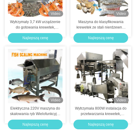
Video
Video
Wytrzymały 3,7 kW urządzenie
Maszyna do klasyfikowania
do gotowania krewetek,
krewetek ze stali nierdzewnej
Maszyna do gotowania owoców
Praktyczna
Najlepszą cenę
Najlepszą cenę
morza
6000x4000x2200mm
Video
Video
Elektryczna 220V maszyna do
Wytrzymała 800W instalacja do
skałowania ryb Wielofunkcyjny
przetwarzania krewetek,
typ bębna
automatyczny system usuwania
Najlepszą cenę
Najlepszą cenę
głowy krewetek