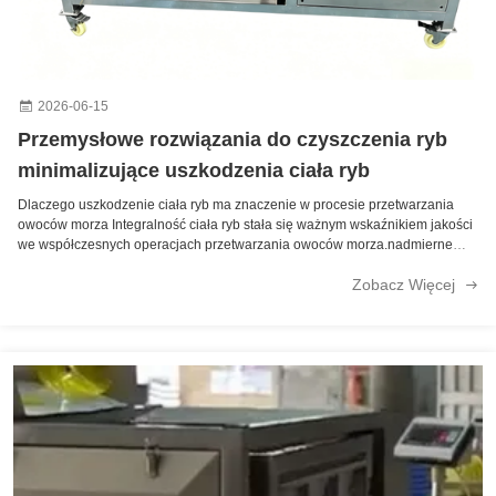
50Hz 3P Automatyczna maszyna do ostrzału krewetek Stabilna stal nierdzewna
2026-06-15
Przemysłowe rozwiązania do czyszczenia ryb
minimalizujące uszkodzenia ciała ryb
Dlaczego uszkodzenie ciała ryb ma znaczenie w procesie przetwarzania
owoców morza Integralność ciała ryb stała się ważnym wskaźnikiem jakości
we współczesnych operacjach przetwarzania owoców morza.nadmierne
ciśnienie, niespójne cięcie lub błędy związane z operatorem mogą
Zobacz Więcej
powodować uszkodzenie ...