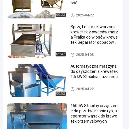
ość
Maszyna do czyszczenia kre
00:23
2025-04-22
wetek
Sprzęt do przetwarzania
krewetek z owoców morz
a Pralka do włosów krewe
tek Separator odpadów z
krewetek
Maszyna do czyszczenia kre
02:47
2025-04-08
wetek
Automatyczna maszyna
do czyszczenia krewetek
1,5 kW Stabilna duża moc
Maszyna do czyszczenia kre
2025-04-22
wetek
00:52
1500W Stabilny urządzeni
e do przetwarzania ryb, s
eparator wąsek do krewe
tek przemysłowych