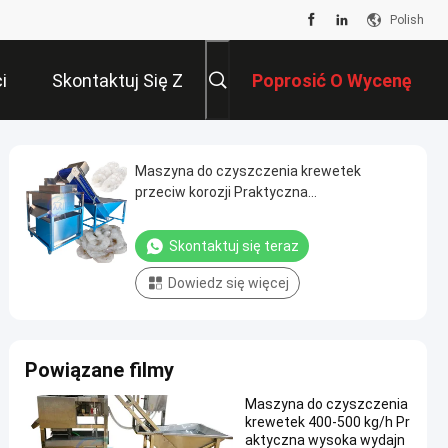
Polish
i
Skontaktuj Się Z
Poprosić O Wycenę
Nami
Maszyna do czyszczenia krewetek
przeciw korozji Praktyczna
1300x1200x1500mm
Skontaktuj się teraz
Dowiedz się więcej
Powiązane filmy
Maszyna do czyszczenia
krewetek 400-500 kg/h Pr
aktyczna wysoka wydajn