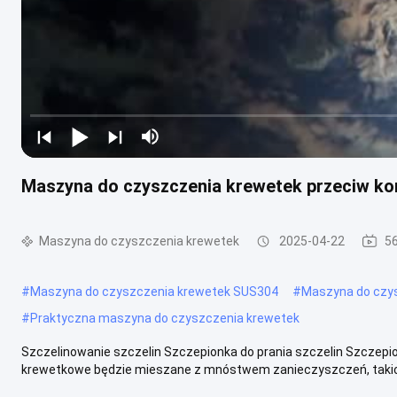
Maszyna do czyszczenia krewetek przeciw k
Maszyna do czyszczenia krewetek
2025-04-22
56
#
Maszyna do czyszczenia krewetek SUS304
#
Maszyna do czys
#
Praktyczna maszyna do czyszczenia krewetek
Szczelinowanie szczelin Szczepionka do prania szczelin Szczepio
krewetkowe będzie mieszane z mnóstwem zanieczyszczeń, takich j