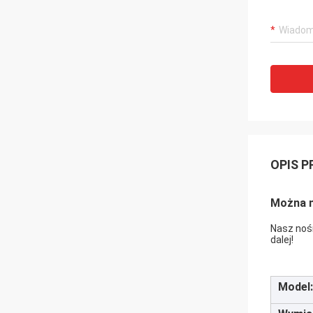
OPIS 
Można n
Nasz nośn
dalej!
Model: