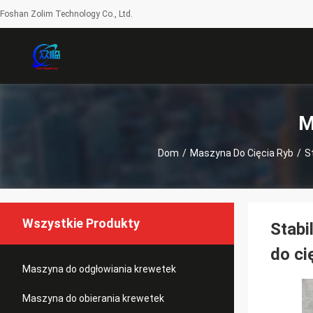
Foshan Zolim Technology Co., Ltd.
M
Dom
/
Maszyna Do Cięcia Ryb
/
S
Wszystkie Produkty
Stabi
do ci
Maszyna do odgłowiania krewetek
Maszyna do obierania krewetek