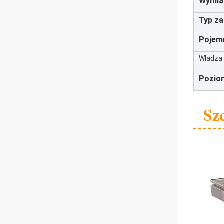
Wymia
Typ za
Pojem
Władza
Pozio
Sz